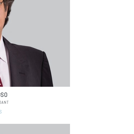
OSO
DANT
S