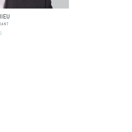
IEU
DANT
S