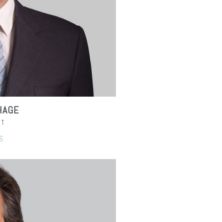
HAGE
NT
S