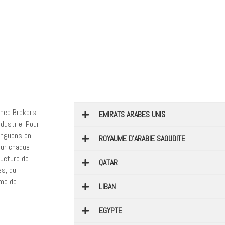
ance Brokers
EMIRATS ARABES UNIS
dustrie. Pour
tinguons en
ROYAUME D'ARABIE SAOUDITE
our chaque
ructure de
QATAR
s, qui
mme de
LIBAN
EGYPTE