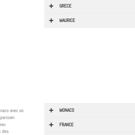
GRECE
MAURICE
MONACO
onaco avec un
parisien
eau
FRANCE
c des